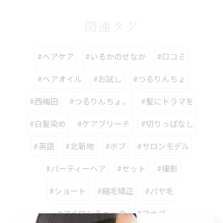
関連タグ
#ヘアケア
#いるかのせなか
#口コミ
#ヘアオイル
#お試し
#つるりんちょ
#西梅田
#つるりんちょ。
#髪にドラマを
#白髪染め
#ケアブリーチ
#切りっぱなし
#英語
#北新地
#ボブ
#サロンモデル
#パーティーヘア
#セット
#撮影
#ショート
#縮毛矯正
#パヤ毛
#アイロンチェック
#アナゴ