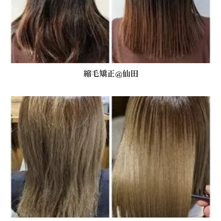
縮毛矯正@仙田