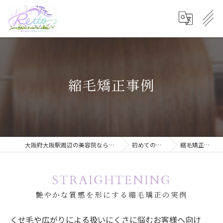
縮毛矯正事例
大阪府大阪駅周辺の美容院ならRetto:
初めての方へ
縮毛矯正事例
STRAIGHTENING
艶やかな質感を形にする縮毛矯正の実例
くせ毛や広がりによる扱いにくさに悩むお客様へ向け