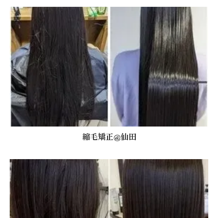
縮毛矯正@仙田