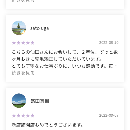
I've been to many hair salons before, but honestly,
though the treatment takes a long time.
this is the first time I've experienced such amazing
I look forward to working with you in the future!
今回、Rettoさんで髪質改善をしていただいたお陰
results.
で毎日快適です。髪のひっかかりも全くなく、なん
といっても艶が凄いです。ピカピカです！縮毛矯正
sato uga
My hair is very curly, and apparently, in the past,
ではないのに癖もかなり伸び毎日使っていたアイロ
I'd been treated with strong chemicals, which left
ンも毛先を巻くぐらい程度で済むようになり、いつ
my hair in a very damaged and frizzy state...
2022-09-10
もの3分の1ほどに時間も短縮され、満足していま
(crying)
こちらの仙田さんにお会いして、２年位、ずっと数
す。
ヶ月おきに縮毛矯正していただいています。
So, I found this salon online, and after a brief
とても丁寧なお仕事ぶりに、いつも感動です。毎
施術時間は3時間〜4時間と長いですが、お店の回
phone consultation, I made a reservation.
回、私の髪のデータが保存されているので、失敗が
転より1人1人の髪を綺麗にするというオーナーさ
ありません。時間や薬剤の工夫で素晴らしい仕上が
んの強い思考で、その時間にも納得できる程の完成
The owner of the salon assisted me.
りです。５時間近く、一人のお客様に付きっきりで
度です！かなり丁寧です。施術台にはhuruや
すので、予約必須ですよ。
Netflixなども見れるようにPadも設備されているの
First, they thoroughly examined my hair and
盛田真樹
で、快適です。
provided a very careful consultation, which left a
(Translated by Google)
great impression.
I met Senda-san here about two years ago, and I've
2022-09-07
場所は本当に分かりにくいですが、それが隠れ家の
been getting my hair straightened every few
新店舗開店おめでとうございます。
ようで、この美容室を知れた方にしか味わえない髪
However, the treatment time was unexpectedly
months.