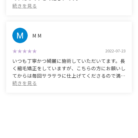
them easily and have a great time.
that I immediately purchased it♬ I want to keep
ever had straight long hair.
This is my favorite salon, so I plan to keep going!
my hair looking beautiful, so I'll definitely be
(Translated by Google)
Even on rainy or humid days, my hair didn't frizz
coming here again^^
This treatment made my hair shiny and smooth. I
and stayed smooth.
Both my daughter and I go here!
had given up on the idea of ​​having smooth, shiny
I was amazed at how my curly hair was transformed
hair, so I'm very happy.
M M
into shiny, smooth, straight hair that fluttered in
the wind!
I'm so glad I trusted them and left it to them.
2022-07-23
いつも丁寧かつ綺麗に施術していただいてます。長
く縮毛矯正をしていますが、こちらの方にお願いし
てからは毎回サラサラに仕上げてくださるので満足
しています。また、傷んでパサパサだった髪の毛が
徐々にサラサラツルツルになってきて髪質も改善さ
れているなと実感しています。
(Translated by Google)
The treatment is always done carefully and
beautifully. I've been getting my hair straightened
for a long time, but ever since I started using this