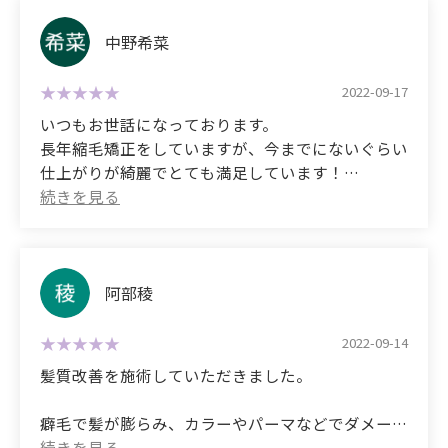
salons, but this is by far the best. If you are
本当に髪質を改善しようとしたらこのくらいの時間
troubled by curly hair, I highly recommend you go.
中野希菜
はかかるものらしいです。
結果的に大、大、大満足の仕上がりでした！
2022-09-17
いつもお世話になっております。
髪の毛の悩みが深い方には絶対にオススメで
長年縮毛矯正をしていますが、今までにないぐらい
す！！！
仕上がりが綺麗でとても満足しています！
毎回長時間になっても嫌な顔一つせず丁寧に施術し
本当に本当にありがとうございました。
てくださり、本当にありがとうございます。
これからもよろしくお願いします！
髪が綺麗になり、周りからも良く褒められ、
まるで生まれ変わったみたいです！
(Translated by Google)
阿部稜
Thank you for your continued support.
これからもどうぞ末永くお付き合いお願いします。
I've been getting hair straightening treatments for
2022-09-14
many years, but the results are better than ever
髪質改善を施術していただきました。
(Translated by Google)
before and I'm very satisfied!
I recently used your services.
Thank you so much for always treating me so
癖毛で髪が膨らみ、カラーやパーマなどでダメージ
carefully and without a single complaint, even
毛でした。毎日気にしていました。