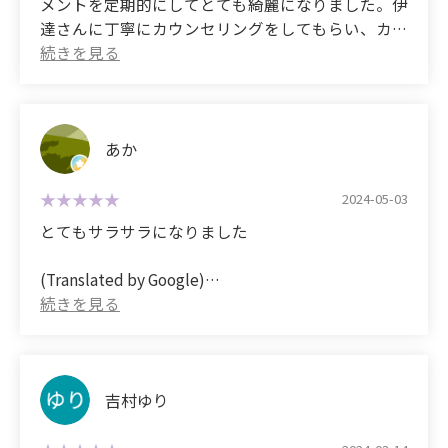
メントを定期的にしてとても綺麗になりました。伊
達さんに丁寧にカウンセリングをしてもらい、カラ
ーも綺麗に仕上げてくれました♪ぜひまたお願いし
たいです♪
(Translated by Google)
My hair wasn't growing well, but after getting
あか
regular hair quality improvement treatments, it's
become so beautiful. Ms. Date gave me a thorough
2024-05-03
consultation and did a great job with the
とてもサラサラになりました
coloring♪ I would definitely like to go back
again♪
(Translated by Google)
It became very smooth
吉村ゆり