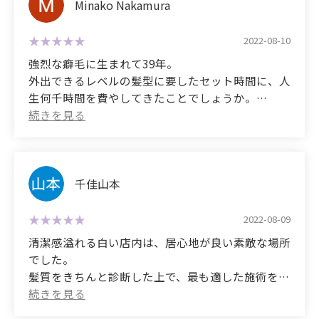
のは、感激でした。
Minako Nakamura
自分はお気に入りのお店なのでこれからも通おうと
これからはこちらでお世話になりたいと思います。
I highly recommend this to anyone who wants to
湿度の高い日、雨、汗も全く怖くなくなりました。
思います！
2ヶ月後のメンテナンス宜しくお願い致します。
change the texture of their hair, or to anyone who
「とても綺麗なロングヘアで、羨ましいです。」と
2022-08-10
にありがとうございました!!!
has had their hair straightened and is traumatized
言われたくらいです。
親子で通わせてもらっています！
強烈な癖毛に生まれて39年。
by it becoming limp!
ずっと通いたい美容室です。
外出できるレベルの髪型に要したセット時間に、人
(Translated by Google)
(Translated by Google)
生何千時間を費やしてきたことでしょうか。
This time I was torn between a hair straightening
Thank you!
(Translated by Google)
I've been coming back to this salon repeatedly.
今までに経験した縮毛矯正で、良い思い出はひとつ
treatment and a hair quality improvement, but I
It's a bright space with a clean white base, but it's
The first time I went to the salon, they listened to
もなく、ご縁あってこちらのサロンに巡り会えて、
ended up getting the hair straightening
comfortable and relaxing.
my hair concerns (excessive volume and frizz),
人生が一変しました。
treatment.
and said, "I'll straighten it out! I'll cut down on the
雨、汗、湿度、もう何ひとつ怖くありません。
They are very gentle with how they treat your hair,
time I use the hair dryer by 30 minutes. Give me a
髪を褒められたことなどなかった人生、残りの人生
千佳山本
In conclusion: I'm very satisfied.
starting with shampooing.
year to improve the quality of your hair." I was
は今までの分、たっぷり褒められたいと思います。
skeptical.
笑
Unlike previous salons I've been to, they gave me a
2022-08-09
My hair used to be very frizzy and wavy, but now
When the straightening treatment started and
これからも宜しくお願いします。
thorough consultation, and I was able to get my
清潔感溢れる白い店内は、居心地が良い素敵な場所
it's unrecognizable - it's manageable and shiny.
finished,
questions answered and receive the treatment.
でした。
I was so moved and happy I almost cried.
(Translated by Google)
髪質をきちんと診断した上で、最も適した施術をし
I was thrilled to have beautiful long straight hair at
My hair was straight and shiny.
I've had extremely curly hair for 39 years.
I've also had bleached hair, and was in despair
てくださる。
my age.
It really did reduce the time I used the hair dryer
I've probably spent thousands of hours in my life
because no one else could help, so I was glad that
髪の扱い方も丁寧で、シャンプーは心地良すぎて寝
by more than 30 minutes,