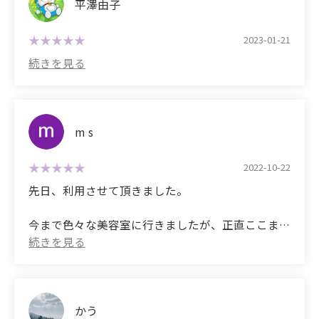
癖毛・髪が多い方には本当にオススメのお店です！
平澤由子
これからもよろしくお願いします。
I moved to Kansai two years ago and have been a
2023-01-21
salon refugee ever since. No matter where I went,
(Translated by Google)
my curls always remained, so I was never satisfied.
This time I had a treatment! They understood my
But I'm so happy with the smooth, naturally
thick hair type and created a customized formula.
straight results! My coarse, curly hair has really
grown out!
Even halfway through the treatment, the
m s
difference in texture was amazing!
The results are so good I can't believe it's my own
hair, and I'm so grateful! I wrote this in the hope
2022-10-22
I always leave it up to them, and I feel completely
that it will be of some help to anyone struggling
先日、利用させて頂きました。
at ease relying on them.
with their curly hair or hair texture!
今まで色々な美容室に行きましたが、正直ここまで
I highly recommend this salon to anyone with curly
Thank you so much, Senda!
の仕上がりは初めてでした。
or thick hair!
私の髪はクセが強く、今までは、強い薬で施術して
I look forward to continuing to use their services.
もらっていたらしく、
髪の毛がボロボロ、ボサボサになっていまし
かう