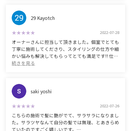
styling it to get a hairstyle I can wear out of the
they were able to properly address my concerns.
てしまいました。
I no longer fear humid days, rain, or sweat.
and it made getting ready for work so much easier.
house.
仕上がりは申し分無し！人生で初めてのストレート
My daughter was also struggling with frizzy hair, so
I don't have any good memories of any of the hair
I can see that my hair has changed dramatically
のロングヘア。
29 Kayotch
I was even told, "You have such beautiful long hair,
I introduced her to you,
straightening experiences I've had, but by chance I
compared to getting monthly treatments!
雨の日も、湿度が多い日も、髪の毛が広がることは
I'm jealous."
and now she and I go there together.
found this salon and my life has changed
Considering that it lasts a long time, I think it's
無く、サラサラヘアが持続。
Thank you for always treating my hair to beautiful
2022-07-28
completely.
good value for money.
癖毛だった私の髪の毛が、艶があってサラサラな、
This is a salon I want to keep going to.
hair without a single complaint, even after such a
オーナーさんに担当して頂きました。個室でとても
I'm no longer afraid of rain, sweat, humidity, or
風にそよぐストレートヘアーになるなんて、もうビ
long time.
丁寧に施術してくださり、スタイリングの仕方や細
anything else.
I'd like to continue using this salon from now on.
ックリ！
I look forward to your continued patronage.
かい悩みも解決してもらってとても満足です!! 仕上
I've never received a compliment on my hair in my
I'd like to request a maintenance in 2 months.
信頼してお任せして、本当に良かったと喜んでいま
げに生オイルなるものを使ってとても手触りが良か
life, and I want to make up for it for the rest of my
Thank you so much!!!
す。
A message from my daughter:
ったので直ぐに購入しました♬綺麗な髪を保ちたい
life. Lol
I was having trouble with my hair (it was naturally
のでこれからも通おうと思います^^
Thank you for your continued support.
(Translated by Google)
curly, thick, and damaged from dyeing it so many
The clean white interior of the salon was a lovely,
times), so my mom recommended this salon.
(Translated by Google)
saki yoshi
cozy place.
When I got my hair straightened, I was so
The owner took care of my hair. He treated me very
After properly assessing my hair type, they
impressed with how silky smooth my hair was that
carefully in a private room, and helped me with
2022-07-26
performed the most suitable treatment.
it made me wonder what the other straightening
styling and other minor concerns, so I was very
こちらの施術で髪に艶がでて、サラサラになりまし
They were gentle on my hair, and the shampoo was
treatments I'd had were all about.
satisfied!! He used something called raw oil as a
た。サラツヤなんて自分の髪では無理、とあきらめ
so pleasant I fell asleep.
Even though I'm quite shy, I was able to talk to
finishing touch, and it felt so good on my hands
ていたのですごく嬉しいです。
The result was impeccable! It's the first time I've