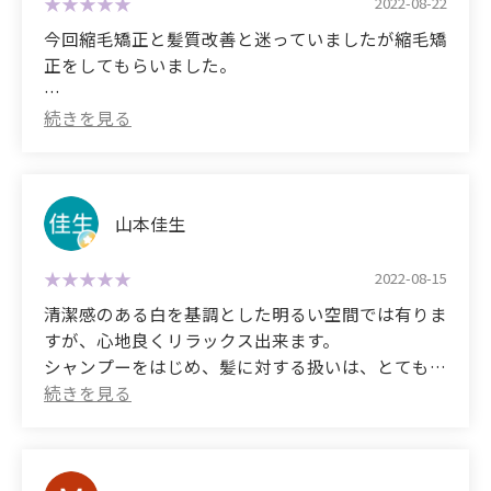
真っ直ぐ伸びた髪 ツヤツヤ髪
2022-08-22
has straightened out a lot, and I only need to curl
of compliments from people around me.
本当にドライヤーも30分以上短縮出来て
今回縮毛矯正と髪質改善と迷っていましたが縮毛矯
the ends of my hair, which I used every day, and the
出勤前の準備が楽になりました。
正をしてもらいました。
time has been reduced to about one-third of what
I feel like I've been reborn!
娘も私と一緒でくせ毛に悩んでいたので紹介して
it usually takes, so I'm very satisfied.
今では娘と一緒に通わせて頂いてます
結論。大満足です。
I hope we can continue our relationship for many
いつも長い時間嫌な顔ひとつせずに髪を綺麗にして
The treatment takes 3 to 4 hours, but the owner
years to come.
頂きありがとうございます
今まで行った美容室と違ってカウンセリングをしっ
has a strong desire to make each customer's hair
これからも宜しくお願い致します。
かりしてもらい今まで疑問に思っていた事も理解で
beautiful rather than the turnover of the salon, so
き施術を受けることができました。
山本佳生
the quality of the work is so good that it's
娘からのメッセージです
understandable! They are very polite. The
自分が髪質で悩んでいる
ブリーチもしていた事もあり、他では対応もしても
treatment table is equipped with a pad so you can
2022-08-15
(元々くせ毛、髪の量多くてさらに髪を色々染めて
らいない絶望の中でしたのでしっかり悩みに対して
watch huru and Netflix, so it's comfortable.
清潔感のある白を基調とした明るい空間では有りま
傷んでた)時にお母さんにこちらのお店を紹介して
て対応して頂いたことが何より良かったです。
すが、心地良くリラックス出来ます。
もらって
The location is really hard to find, but it's like a
シャンプーをはじめ、髪に対する扱いは、とても丁
縮毛矯正を受けた時今まで他の所で受けてた縮毛矯
トリートメントで毎月行くより髪の毛が圧倒的に変
hideaway, and I think you can experience hair
寧です。
正はなんだったんだぐらい、サラサラでつるつるな
化した事を実感しました！
improvement that only those who know this salon
広がりやすく、うねりが有った、私の髪が、今は見
髪にして頂いてとても感動しました。
コレが長持ちすると考えるとコスパもいいと思いま
can experience. You'll be missing out if you don't
違えるように纏まり、艶感が有ります。
人見知りな自分でも気楽に話せて楽しい時間を過ご
した。
go.
この年齢で、綺麗なロングストレートヘアになれた
させて頂いてます。