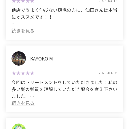
2024-03-14
他店でうまく伸びない癖毛の方に、仙田さんは本当
にオススメです！！
2年前に関西に引っ越してきてから、美容室難民で
した。どこに行っても癖が中途半端に残ってしまい
満足できなかった私ですが、つるつるで自然なスト
レートの仕上がりに大満足です！剛毛な癖がしっか
り伸びています！
KAYOKO M
自分の髪とは思えないほどの出来で感謝しかありま
2023-03-05
せん！癖毛や髪質で悩んでいる方が救われるよう
今回はトリートメントをしていただきました！私の
に、、、という思いで書きました！
多い髪の髪質を理解していただき配合を考え下さい
ました。
仙田さん、本当にありがとうございます！
途中の段階から手触りが感動するほど違いがありま
す！
(Translated by Google)
いつもお任せしていますが、安心して頼りきってい
I highly recommend Senda to anyone with curly
ます。
hair that won't grow well at other salons!!