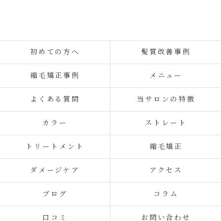
service, I've always been satisfied with how
smooth my hair is. Also, my damaged, dry hair has
gradually become smoother and sleeker, and I can
really feel that the quality of my hair is improving.
初めての方へ
髪質改善事例
縮毛矯正事例
メニュー
よくある質問
当サロンの特徴
カラー
ストレート
トリートメント
縮毛矯正
ダメージケア
アクセス
ブログ
コラム
口コミ
お問い合わせ