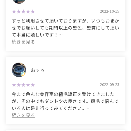
た、、、（泣）
2022-10-15
そこで、こちらのお店をネットで見つけ、
ずっと利用させて頂いておりますが、いつもおまか
お電話にて軽く相談した後、予約させて頂きまし
せでお願いしても期待以上の髪色、髪質にして頂い
た。
て本当に嬉しいです！
本当にいつも大満足です！！
そして、こちらのお店のオーナー様に対応して頂き
ました。
(Translated by Google)
I've been using their services for a long time, and
まず、髪をすみずみまで診断して頂き、カウンセリ
even when I leave everything to them, they always
おすぅ
ングもすごく丁寧にやってもらえたのが好印象でし
end up giving me hair that color and texture that
た。
exceeds my expectations, which makes me really
2022-09-23
happy! I'm always so satisfied!!
今まで色んな美容室の縮毛矯正を受けてきました
ただ、施術時間が長かったのが予想外でした。
が、その中でもダントツの良さです。癖毛で悩んで
(髪のダメージにより差があるみたいですが、私の
いる人は是非行ってみてください。
場合は約4時間程でした)
(Translated by Google)
しかし、今まで他のお店では長くても1時間程の施
I have had my hair straightened at many different
術しか受けた事がなかったので、