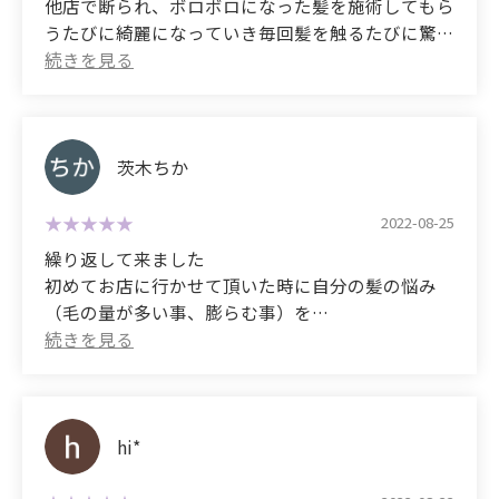
他店で断られ、ボロボロになった髪を施術してもら
質改善を体感できると思います。行かないと損で
long.
I'm always impressed by how meticulous his work
うたびに綺麗になっていき毎回髪を触るたびに驚い
す。
is. He saves my hair data every time, so there are no
ています。
(It seems to vary depending on the damage to the
mistakes. He uses time and chemicals wisely to
次回も宜しくお願いします。
髪質変えたい方や、縮毛矯正で髪がピンピンになり
hair, but in my case, it was about 4 hours.)
achieve a great result. He spends nearly five hours
トラウマになっている方も、凄くオススメです！
with each customer, so it's essential to make a
(Translated by Google)
However, since I've only ever had treatments
reservation.
Congratulations on the opening of your new store!
茨木ちか
ありがとうございました！
lasting about an hour at other salons,
it seems that this much time is necessary to truly
My hair, which was in terrible condition after being
(Translated by Google)
2022-08-25
improve hair quality.
turned away by other salons, has been getting
I had my hair improved.
繰り返して来ました
healthier and healthier with each treatment. I'm
Ultimately, I was extremely satisfied with the
初めてお店に行かせて頂いた時に自分の髪の悩み
amazed every time I touch my hair.
My hair was frizzy and puffy, and damaged from
results!
（毛の量が多い事、膨らむ事）を
coloring and perms. I was worried about it every
聞いて頂き
I look forward to seeing you again next time.
day.
I would definitely recommend this salon to anyone
「しっかり伸ばします！ドライヤーも30分減る様
with serious hair problems!!!
にします。髪質改善に僕に1年下さい」と言われて
Now that I have my hair improved by Retto, I feel
半信半疑でした。
comfortable every day. My hair doesn't get caught
Thank you so, so much.
縮毛矯正が始まり終了した時
hi*
at all, and it's incredibly shiny. It's shiny! Even
感動して嬉しくて泣きそうになりました。
though it's not a straightening treatment, my hair
My hair looks beautiful, and I've been getting lots