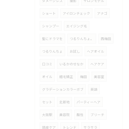
ダメージレス
撮影
サロンモデル
ショート
アイロンチェック
アナゴ
シャンプー
エイジング毛
髪にドラマを
つるりんちょ。
西梅田
つるりんちょ
お試し
ヘアオイル
口コミ
いるかのせなか
ヘアケア
オイル
縮毛矯正
梅田
美容室
グラデーションカラーボブ
英語
セット
北新地
パーティーヘア
大阪駅
美容院
酸性
ブリーチ
頭皮ケア
トレンド
サラサラ