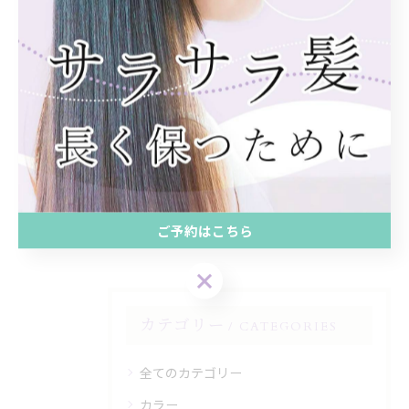
#ボブ
#サロンモデル
#撮影
#ショート
#アイロンチェック
#アナゴ
#マスオ
#エイジング毛
#ダメージレス
#グラデーションカラーボブ
#シャンプー
#トリートメント
#パヤ毛
#縮毛矯正
#セット
#パーティーヘア
#北新地
#英語
ご予約はこちら
カテゴリー
CATEGORIES
全てのカテゴリー
カラー