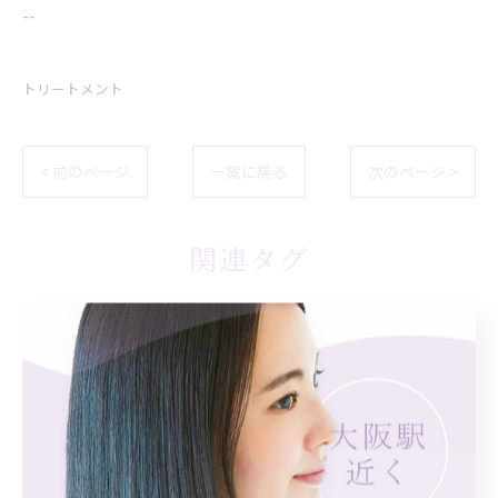
--
トリートメント
< 前のページ
一覧に戻る
次のページ >
関連タグ
#ヘアケア
#いるかのせなか
#口コミ
#ヘアオイル
#お試し
#つるりんちょ
#西梅田
#つるりんちょ。
#髪にドラマを
#白髪染め
#ケアブリーチ
#切りっぱなし