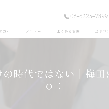
06-6225-7899
の方へ
メニュー
よくある質問
当サロ
事例
カラー
事例
ストレー
トリート
けの時代ではない｜梅田
縮毛矯正
ｏ：
ダメージ