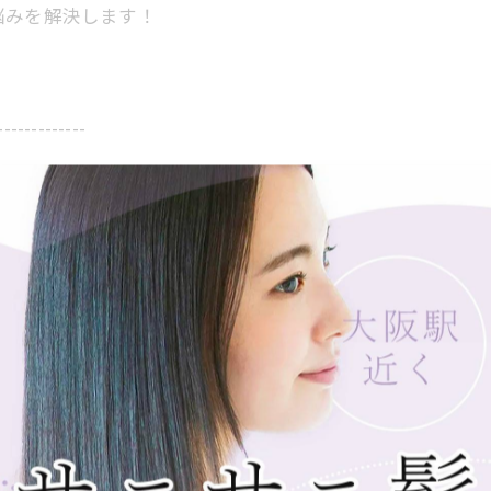
悩みを解決します！
-------------
２４