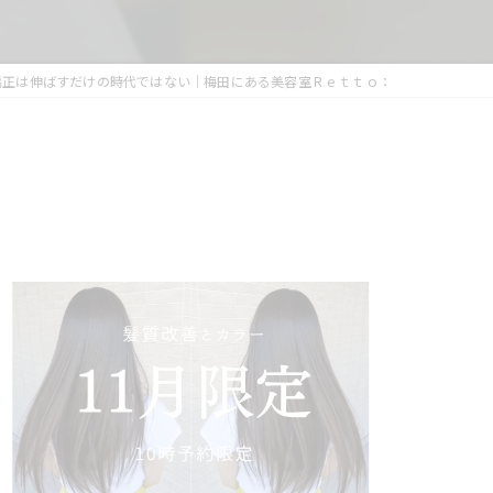
矯正は伸ばすだけの時代ではない｜梅田にある美容室Ｒｅｔｔｏ：