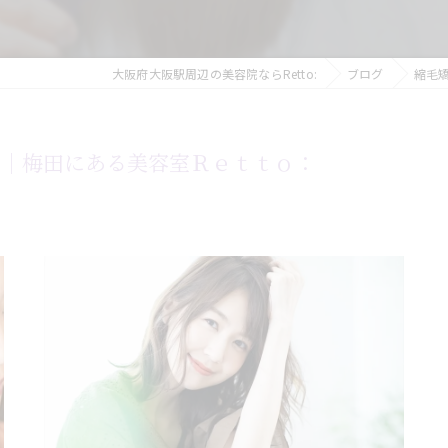
大阪府大阪駅周辺の美容院ならRetto:
ブログ
縮毛
い｜梅田にある美容室Ｒｅｔｔｏ：