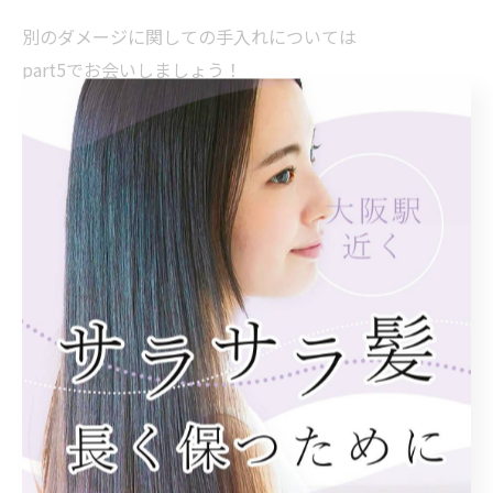
別のダメージに関しての手入れについては
part5でお会いしましょう！
Retto:奥野でした。
Instagramもやってます。
retto_okuno
気軽に髪の毛の相談など
何なりと申し付けくださいませ。
--------------------------------------------------------------------
--
Retto:
住所 : 大阪府大阪市北区曾根崎新地１丁目５−２４