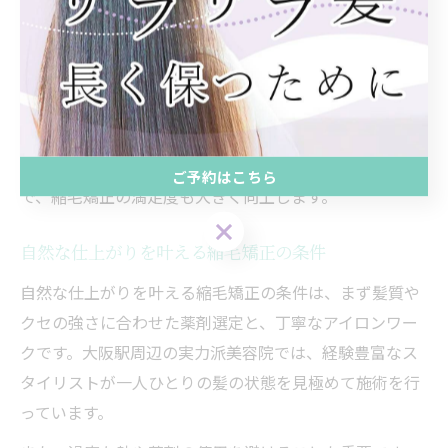
ゴワつきを抑えるために、保湿成分や補修成分を豊富に
配合したトリートメントを併用するケースが多いです。
また、髪質やダメージレベルに合わせて施術方法を細か
く調整できるサロンは、失敗リスクも少なく理想の美髪
を叶えやすい傾向があります。最新トレンドを取り入れ
た髪質改善メニューを提供している美容院を選ぶこと
ご予約はこちら
で、縮毛矯正の満足度も大きく向上します。
自然な仕上がりを叶える縮毛矯正の条件
自然な仕上がりを叶える縮毛矯正の条件は、まず髪質や
クセの強さに合わせた薬剤選定と、丁寧なアイロンワー
クです。大阪駅周辺の実力派美容院では、経験豊富なス
タイリストが一人ひとりの髪の状態を見極めて施術を行
っています。