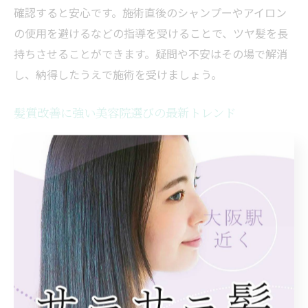
確認すると安心です。施術直後のシャンプーやアイロン
の使用を避けるなどの指導を受けることで、ツヤ髪を長
持ちさせることができます。疑問や不安はその場で解消
し、納得したうえで施術を受けましょう。
髪質改善に強い美容院選びの最新トレンド
最近では、縮毛矯正と同時に髪質改善を目指すメニュー
が大阪駅周辺の美容院で注目を集めています。従来の縮
毛矯正だけでなく、酸熱トリートメントやオーダーメイ
ドのケアプランを組み合わせることで、髪の芯から美し
さを引き出すサロンが増えています。
髪質改善に強い美容院の特徴としては、最新の商材導入
や、毛髪診断による個別対応、そしてアフターケアの徹
底が挙げられます。たとえば、縮毛矯正後のパサつきや