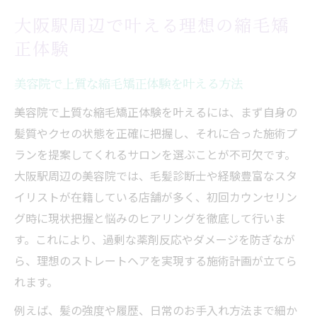
安いだけでなく技術力が高い美容院の探し
大阪駅周辺で叶える理想の縮毛矯
方
正体験
自然なツヤ髪を実現する美容院選び方
美容院で自然なツヤ髪を目指すポイント
美容院で上質な縮毛矯正体験を叶える方法
梅田で人気の縮毛矯正美容院の選び方
美容院で上質な縮毛矯正体験を叶えるには、まず自身の
美容院のカウンセリング活用法とツヤ髪実
髪質やクセの状態を正確に把握し、それに合った施術プ
現
ランを提案してくれるサロンを選ぶことが不可欠です。
髪質改善に強い美容院選びの最新トレンド
大阪駅周辺の美容院では、毛髪診断士や経験豊富なスタ
イリストが在籍している店舗が多く、初回カウンセリン
自然な仕上がりを叶える縮毛矯正の条件
グ時に現状把握と悩みのヒアリングを徹底して行いま
くせ毛に悩むなら専門美容院が最適な理由
す。これにより、過剰な薬剤反応やダメージを防ぎなが
くせ毛専門美容院の縮毛矯正技術に注目
ら、理想のストレートヘアを実現する施術計画が立てら
専門美容院が選ばれる理由と美髪効果
れます。
美容院選びで重視すべき専門性とは
例えば、髪の強度や履歴、日常のお手入れ方法まで細か