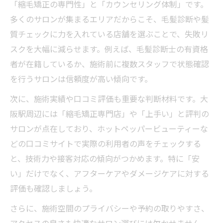
「縮毛矯正の専門性」と「カウンセリング体制」です。
ダメージレス施術で輝く美髪へと導く秘訣
多くのサロンが集まるエリアだからこそ、毛髪診断や髪
美容院のダメージレス縮毛矯正最新事情
質チェックに力を入れている店舗を選ぶことで、失敗リ
スクを大幅に減らせます。例えば、毛髪診断士の有資格
髪質改善を叶える美容院の施術テクニック
者が在籍しているか、施術前に複数スタッフで状態確認
ダメージを抑えた縮毛矯正の選び方と注意
を行うサロンは信頼度が高い傾向です。
点
美容院で体験できる美髪ケアの新常識
次に、施術実績や口コミ評価も重要な判断材料です。大
阪駅周辺には「縮毛矯正専門店」や「上手い」と評判の
縮毛矯正後のケア方法と美容院のサポート
サロンが点在しており、ホットペッパービューティーな
どの口コミサイトで実際の利用者の声をチェックする
と、技術力や接客対応の傾向がつかめます。特に「安
い」だけでなく、アフターケアやダメージケアに対する
評価も確認しましょう。
さらに、施術空間のプライバシーや予約の取りやすさ、
アクセスの良さも快適なサロン選びには欠かせません。