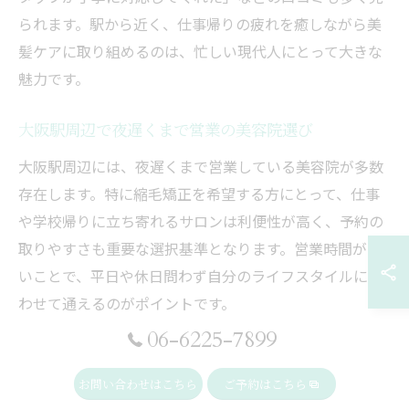
られます。駅から近く、仕事帰りの疲れを癒しながら美
髪ケアに取り組めるのは、忙しい現代人にとって大きな
魅力です。
大阪駅周辺で夜遅くまで営業の美容院選び
大阪駅周辺には、夜遅くまで営業している美容院が多数
存在します。特に縮毛矯正を希望する方にとって、仕事
や学校帰りに立ち寄れるサロンは利便性が高く、予約の
取りやすさも重要な選択基準となります。営業時間が長
いことで、平日や休日問わず自分のライフスタイルに合
わせて通えるのがポイントです。
06-6225-7899
夜遅くまで営業している美容院を選ぶ際は、施術実績や
スタッフの専門性を確認しましょう。縮毛矯正は技術力
お問い合わせはこちら
ご予約はこちら
が必要な施術のため、経験豊富なスタイリストが在籍し