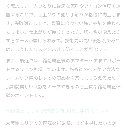
くせ毛悩みを解消する縮毛矯正の特徴
く確認し、一人ひとりに最適な薬剤やアイロン温度を調
専門美容院での失敗しない相談ポイント
整することで、仕上がりの艶や手触りが格段に向上しま
メンズ対応も安心の縮毛矯正ポイント紹介
す。失敗例としては、髪質に合わない強い薬剤を使われ
メンズ対応美容院で安心の縮毛矯正体験
てしまい、仕上がりが硬くなったり、切れ毛が増えたり
梅田で人気のメンズ縮毛矯正美容院特集
するケースが挙げられます。技術力の高い美容院であれ
ば、こうしたリスクを未然に防ぐことが可能です。
美容院を選ぶ際のメンズならではの注意点
メンズの髪悩みに応える縮毛矯正の魅力
また、最近では、縮毛矯正後のアフターケアまでサポー
トするサロンも増えています。施術後のヘアケア方法や
仕事帰りに通えるメンズ美容院の選び方
ホームケア用のおすすめ商品を提案してもらえるため、
仕事帰りに通える大阪駅エリアの美容院特集
長期間美しい状態をキープできるのも上質な縮毛矯正体
美容院で仕事帰りも安心の縮毛矯正施術
験のポイントです。
大阪駅周辺で夜遅くまで営業の美容院選び
当日予約OKな美容院の縮毛矯正の特徴
大阪駅エリアで美容院を選ぶ際の注目ポイント
美容院での短時間施術で叶う美髪ケア方法
大阪駅エリアで美容院を選ぶ際、まず重視したいのが
働く女性・男性に人気の美容院サービス