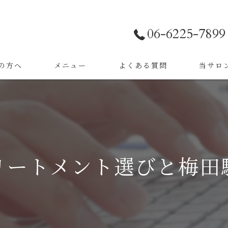
06-6225-7899
の方へ
メニュー
よくある質問
当サロ
事例
カラー
事例
ストレー
トリート
リートメント選びと梅田
縮毛矯正
ダメージ