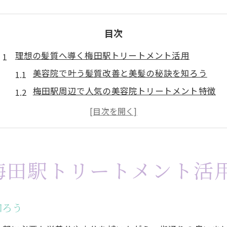
目次
理想の髪質へ導く梅田駅トリートメント活用
美容院で叶う髪質改善と美髪の秘訣を知ろう
梅田駅周辺で人気の美容院トリートメント特徴
トリートメント専門店と美容院の違いを解説
髪質改善トリートメントの選び方と注意点
美容院選びで失敗しない髪質改善ポイント
髪質改善を叶える美容院選びの新常識
梅田駅トリートメント活
美容院選びで重視すべき髪質改善の視点
梅田駅の美容院で人気の髪質改善メニュー
知ろう
髪質改善トリートメントの持続期間と効果