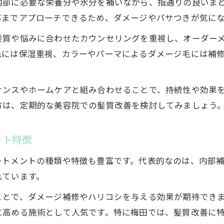
内部に必要な栄養分や水分を補いながら、指通りの良いま
美容院トリートメントとホームケアの違い
部までアプローチできるため、ダメージやパサつきが気に
梅田の美容院で受けるべきおすすめ施術とは
髪質や悩みに合わせたカウンセリングを重視し、オーダー
梅田エリアにおける賢いトリートメント術
毛には保湿重視、カラーやパーマによるダメージ毛には補
梅田で賢く美容院トリートメントを活用する方法
トリートメント専門店と美容院のメリット比較
ナンスやホームケアと組み合わせることで、持続性や効果
美容院選びで重要なヘアケア用品活用法
方は、定期的な美容院での髪質改善を検討してみましょう
美容院トリートメントの料金相場と選び方
梅田で人気の髪質改善トリートメント体験談
ント特徴
美髪を目指す女性が知るべき持続ケア
ートメントの種類や特徴も豊富です。代表的なのは、内部補
美容院トリートメントの持続期間とケア方法
れています。
梅田で美髪を保つためのヘアケア習慣
ことで、ダメージ補修やハリコシを与える効果が期待でき
髪質改善トリートメントの定期的な活用法
に高める施術として人気です。特に梅田では、髪質改善に
美容院でのアフターケアとホームケアの違い