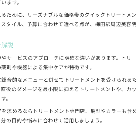
ています。
美容院選びが美髪の持続に与える影響とは
えるために、リーズナブルな価格帯のクイックトリートメ
自分に合う美容院トリートメントの見極め方
フスタイル、予算に合わせて選べる点が、梅田駅周辺美容
美容院で自分に合うトリートメントを選ぶ方法
髪質診断で見極める最適な美容院メニュー
を解説
美容院トリートメントのメリットとデメリット
容やサービスのアプローチに明確な違いがあります。トリ
梅田駅で自分に合う美容院探しのコツ
の薬剤や機器による集中ケアが特徴です。
トリートメント専門店との違いを比較しよう
ど総合的なメニューと併せてトリートメントを受けられる
忙しい毎日に嬉しい時短ヘアのヒント
ご予約はこちら
ー直後のダメージを最小限に抑えるトリートメントや、カ
美容院トリートメントで叶う時短ヘアの実現法
ます。
梅田の美容院活用で毎朝のヘアセットを簡単に
アを求めるならトリートメント専門店、髪型やカラーも含
美容院選びが時短スタイリングに与える効果
自分の目的や悩みに合わせて活用しましょう。
髪質改善トリートメントで時短美髪を目指す
美容院で相談できる時短ヘアケアのポイント