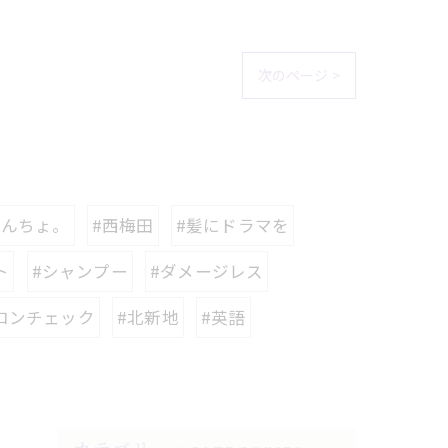
次のページ >
りんちょ。
#西梅田
#髪にドラマを
ト
#シャンプー
#ダメージレス
ロンチェック
#北新地
#英語