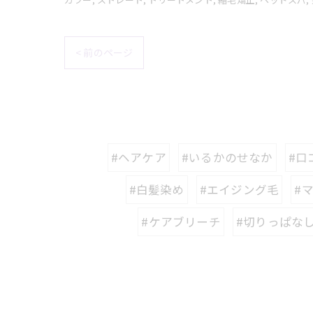
< 前のページ
#ヘアケア
#いるかのせなか
#口
#白髪染め
#エイジング毛
#
#ケアブリーチ
#切りっぱな