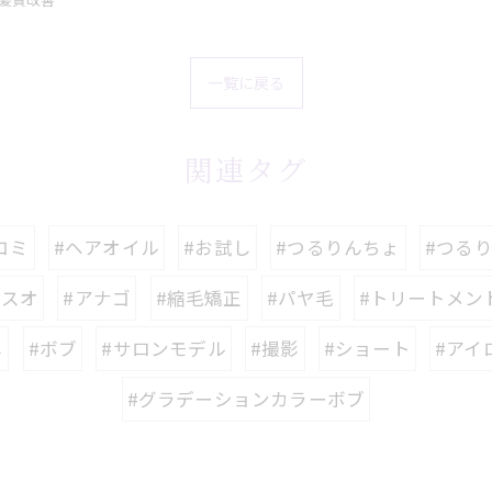
一覧に戻る
関連タグ
コミ
#ヘアオイル
#お試し
#つるりんちょ
#つる
マスオ
#アナゴ
#縮毛矯正
#パヤ毛
#トリートメン
し
#ボブ
#サロンモデル
#撮影
#ショート
#アイ
#グラデーションカラーボブ