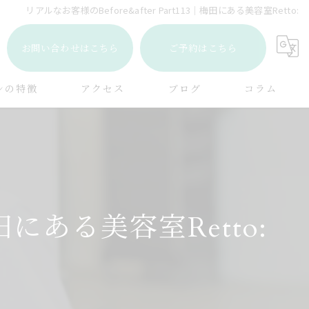
リアルなお客様のBefore&after Part113｜梅田にある美容室Retto:
お問い合わせはこちら
ご予約はこちら
ンの特徴
アクセス
ブログ
コラム
ト
メント
梅田にある美容室Retto:
ケア