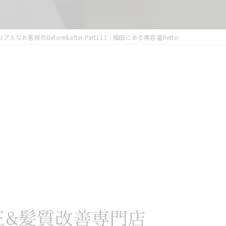
リアルなお客様のBefore&after Part113｜梅田にある美容室Retto: