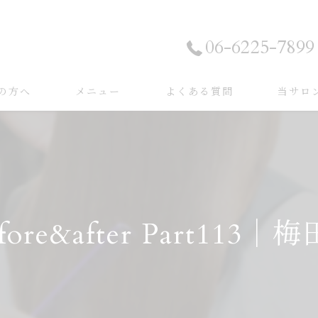
06-6225-7899
の方へ
メニュー
よくある質問
当サロ
事例
カラー
事例
ストレー
トリート
e&after Part113｜
縮毛矯正
ダメージ