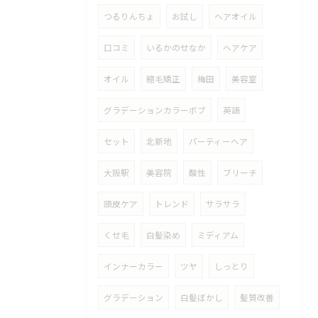
つるりんちょ
お試し
ヘアオイル
口コミ
いるかのせなか
ヘアケア
オイル
縮毛矯正
梅田
美容室
グラデーションカラーボブ
英語
セット
北新地
パーティーヘア
大阪駅
美容院
酸性
ブリーチ
頭皮ケア
トレンド
サラサラ
くせ毛
白髪染め
ミディアム
インナーカラー
ツヤ
しっとり
グラデーション
白髪ぼかし
髪質改善