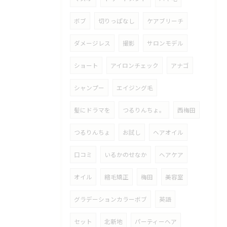
ボブ
切りっぱなし
ケアブリーチ
ダメージレス
撮影
サロンモデル
ショート
アイロンチェック
アナゴ
シャンプー
エイジング毛
髪にドラマを
つるりんちょ。
西梅田
つるりんちょ
お試し
ヘアオイル
口コミ
いるかのせなか
ヘアケア
オイル
縮毛矯正
梅田
美容室
グラデーションカラーボブ
英語
セット
北新地
パーティーヘア