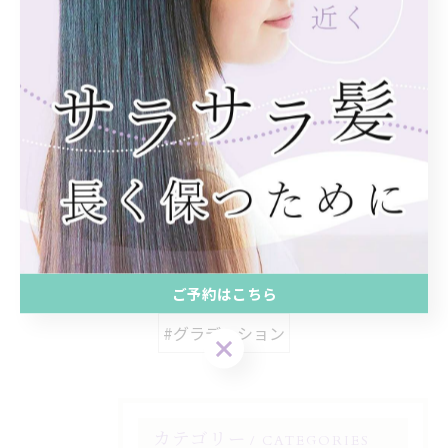
< 前のページ
一覧に戻る
次のページ >
関連タグ
#縮毛矯正
#髪質改善
#トリートメント
#シャンプー
#つるりんちょ
#西梅田
#北新地
#アナゴ
#マスオ
#パヤ毛
#ダメージレス
#ケアブリーチ
ご予約はこちら
#グラデーション
カテゴリー
CATEGORIES