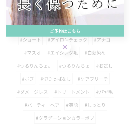
#髪にドラマを
#縮毛矯正
#髪質改善
#西梅田
#北新地
#サロンモデル
#撮影
ご予約はこちら
#ショート
#アイロンチェック
#アナゴ
#マスオ
#エイジング毛
#白髪染め
#つるりんちょ。
#つるりんちょ
#お試し
#ボブ
#切りっぱなし
#ケアブリーチ
#ダメージレス
#トリートメント
#パヤ毛
#パーティーヘア
#英語
#しっとり
#グラデーションカラーボブ