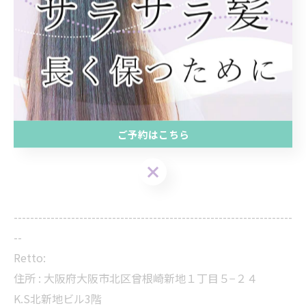
縮毛矯正せれるお客様もいらっしゃいます。
今回はここまでです^_^
また次回もお楽しみ♪
Rettoスタイリスト 伊達良行
ご予約はこちら
--------------------------------------------------------------------
--
Retto:
住所 : 大阪府大阪市北区曾根崎新地１丁目５−２４
K.S北新地ビル3階