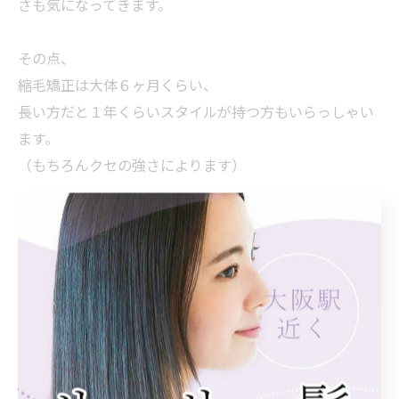
さも気になってきます。
その点、
縮毛矯正は大体６ヶ月くらい、
長い方だと１年くらいスタイルが持つ方もいらっしゃい
ます。
（もちろんクセの強さによります）
量をむやみに減らすよりも、
確実に頭も小さくなるし、
見た目もツヤツヤで、
スタイルの持ちもいいです。
縮毛矯正をされるお客様の中には、
くせ毛ではないけどボリュームダウン目的で