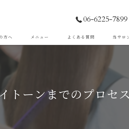
06-6225-7899
の方へ
メニュー
よくある質問
当サロ
事例
カラー
事例
ストレー
トリート
イトーンまでのプロセ
縮毛矯正
ダメージ