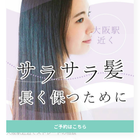
経験豊富なトップスタイリストがあなたのお悩みを解決
します！
なんでもご相談ください！
--------------------------------------------------------------------
--
Retto:
住所 : 大阪府大阪市北区曾根崎新地１丁目５−２４
K.S北新地ビル3階
電話番号 : 06-6225-7899
大阪駅近くでカラーを体験
ご予約はこちら
大阪駅近辺でストレートの相談