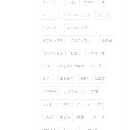
ダメージレス
撮影
サロンモデル
ショート
アイロンチェック
アナゴ
シャンプー
エイジング毛
髪にドラマを
つるりんちょ。
西梅田
つるりんちょ
お試し
ヘアオイル
口コミ
いるかのせなか
ヘアケア
オイル
縮毛矯正
梅田
美容室
グラデーションカラーボブ
英語
セット
北新地
パーティーヘア
大阪駅
美容院
酸性
ブリーチ
頭皮ケア
トレンド
サラサラ