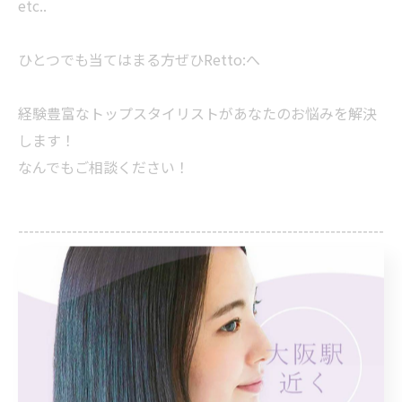
etc..
ひとつでも当てはまる方ぜひRetto:へ
経験豊富なトップスタイリストがあなたのお悩みを解決
します！
なんでもご相談ください！
--------------------------------------------------------------------
--
Retto:
住所 : 大阪府大阪市北区曾根崎新地１丁目５−２４
K.S北新地ビル3階
電話番号 : 06-6225-7899