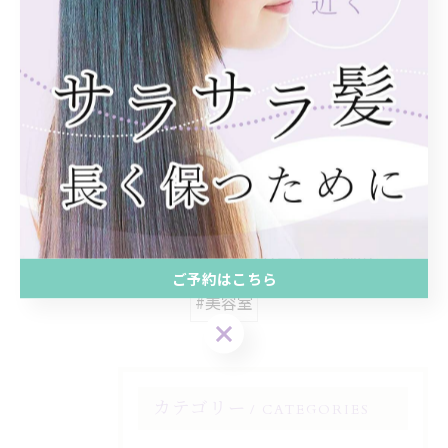
< 前のページ
一覧に戻る
次のページ >
関連タグ
#髪質改善
#インナーカラー
#しっとり
#ツヤ
#ミディアム
#トレンド
#くせ毛
#サラサラ
#酸性
#ブリーチ
#梅田
ご予約はこちら
#美容室
カテゴリー
CATEGORIES